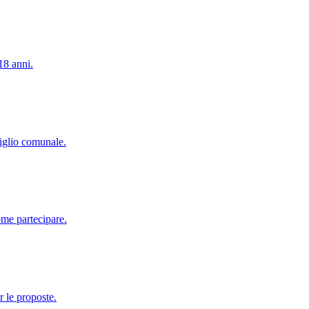
18 anni.
siglio comunale.
ome partecipare.
r le proposte.