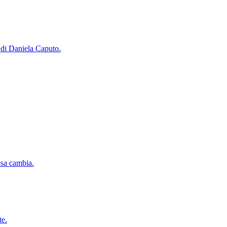
 di Daniela Caputo.
osa cambia.
te.