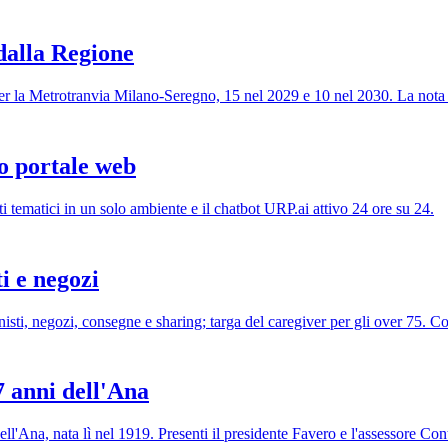
dalla Regione
r la Metrotranvia Milano-Seregno, 15 nel 2029 e 10 nel 2030. La nota
o portale web
ti tematici in un solo ambiente e il chatbot URP.ai attivo 24 ore su 24.
i e negozi
nisti, negozi, consegne e sharing; targa del caregiver per gli over 75. C
7 anni dell'Ana
l'Ana, nata lì nel 1919. Presenti il presidente Favero e l'assessore Con