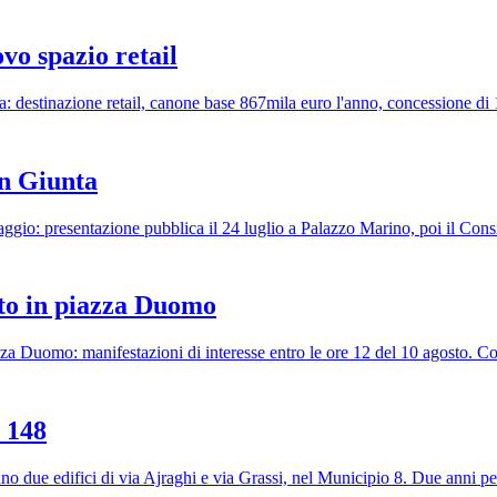
vo spazio retail
a: destinazione retail, canone base 867mila euro l'anno, concessione di 
in Giunta
aggio: presentazione pubblica il 24 luglio a Palazzo Marino, poi il Con
to in piazza Duomo
a Duomo: manifestazioni di interesse entro le ore 12 del 10 agosto. C
a 148
no due edifici di via Ajraghi e via Grassi, nel Municipio 8. Due anni pe