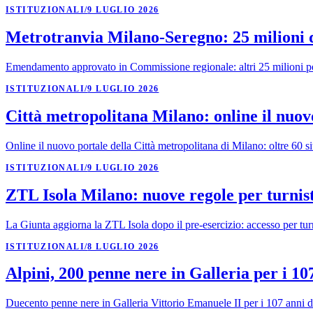
ISTITUZIONALI
/
9 LUGLIO 2026
Metrotranvia Milano-Seregno: 25 milioni 
Emendamento approvato in Commissione regionale: altri 25 milioni pe
ISTITUZIONALI
/
9 LUGLIO 2026
Città metropolitana Milano: online il nuov
Online il nuovo portale della Città metropolitana di Milano: oltre 60 si
ISTITUZIONALI
/
9 LUGLIO 2026
ZTL Isola Milano: nuove regole per turnist
La Giunta aggiorna la ZTL Isola dopo il pre-esercizio: accesso per tur
ISTITUZIONALI
/
8 LUGLIO 2026
Alpini, 200 penne nere in Galleria per i 10
Duecento penne nere in Galleria Vittorio Emanuele II per i 107 anni del